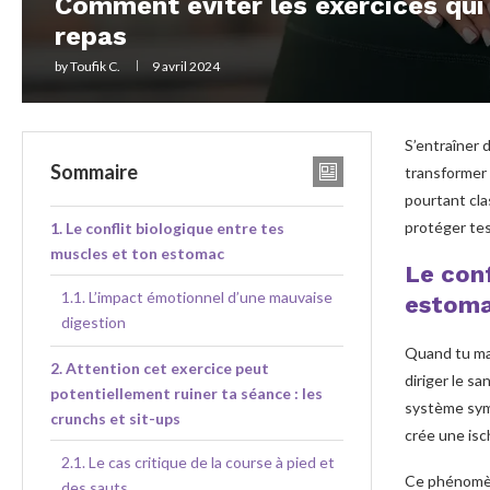
Comment éviter les exercices qui 
repas
by
Toufik C.
9 avril 2024
S’entraîner 
Sommaire
transformer 
pourtant cla
protéger tes
Le conflit biologique entre tes
muscles et ton estomac
Le conf
L’impact émotionnel d’une mauvaise
estom
digestion
Quand tu ma
Attention cet exercice peut
diriger le sa
potentiellement ruiner ta séance : les
système symp
crunchs et sit-ups
crée une isc
Le cas critique de la course à pied et
Ce phénomèn
des sauts