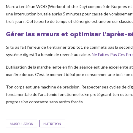
Marc a tenté un WOD (Workout of the Day) composé de Burpees et de
une interruption brutale après 5 minutes pour cause de vomissements
trois jours. Cette perte de temps et d’énergie est une erreur classiq
Gérer les erreurs et optimiser l’après-
Si tu as fait l’erreur de t’entraîner trop tôt, ne commets pas la seco
système digestif a besoin de revenir au calme.
Ne Faites Pas Ces Er
L’utilisation de la marche lente en fin de séance est une excellente str
manière douce. C’est le moment idéal pour consommer une boisson de ré
Ton corps est une machine de précision. Respecter ses cycles de dige
fondamentale de l’anatomie fonctionnelle. En protégeant ton estoma
progression constante sans arrêts forcés.
MUSCULATION
NUTRITION