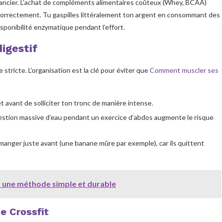
financier. L’achat de compléments alimentaires coûteux (Whey, BCAA)
r correctement. Tu gaspilles littéralement ton argent en consommant des
sponibilité enzymatique pendant l’effort.
igestif
 stricte. L’organisation est la clé pour éviter que
Comment muscler ses
 avant de solliciter ton tronc de manière intense.
estion massive d’eau pendant un exercice d’abdos augmente le risque
 manger juste avant (une banane mûre par exemple), car ils quittent
 à une méthode simple et durable
e Crossfit