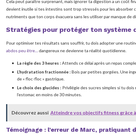
Cela peut paraître surprenant, mais ignorer ta digestion a un coût 
devient inutile si tes intestins sont trop stressés pour les absorbe
nutriments que ton corps évacuera sans les utiliser par manque de di
Stratégies pour protéger ton système d
Pour optimiser tes résultats sans souffrir, tu dois adopter une routine
abdos peu être…
dangereux ne devienne ta réalité quotidienne.
La règle des 3 heures :
Attends ce délai après un repas complet
L’hydratation fractionnée :
Bois par petites gorgées. Une ing
de « floc-floc » gastrique.
Le choix des glucides :
Privilégie des sucres simples si tu dois
l’estomac en moins de 30 minutes.
Découvrez aussi
Atteindre vos objectifs fitness grâce
Témoignage : l’erreur de Marc, pratiquant d