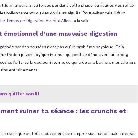
ortifs amateurs. Si tu forces pendant cette phase, tu risques des reflux
des ballonnements ou des douleurs aiguës. Pour éviter cela, il faut
e
Le Temps de Digestion Avant d’Aller…
à la salle.
t émotionnel d’une mauvaise digestion
gâchée par des nausées n’est pas qu’un problème physique. Cela
rustration psychologique intense qui peut te démotiver sur le long
ocies l’effort à la douleur interne, ce qui crée une barrière mentale lors
hains entraînements.
ns quitter son lit
ment ruiner ta séance : les crunchs et
crunch classique ou tout mouvement de compression abdominale intense.