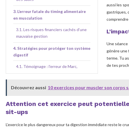
aussi les sp
L’erreur fatale du timing alimentaire
gastriques, 
en musculation
comprendr
Les risques financiers cachés d’une
L’impac
mauvaise gestion
Une séance 
Stratégies pour protéger ton système
génère une f
digestif
terme. Tu ass
de tes proc
Témoignage : l’erreur de Marc,
pratiquant de Crossfit
Gérer les erreurs et optimiser l’après-
Découvrez aussi
10 exercices pour muscler son corps sa
séance
Attention cet exercice peut potentielle
sit-ups
L’exercice le plus dangereux pour ta digestion immédiate reste le 