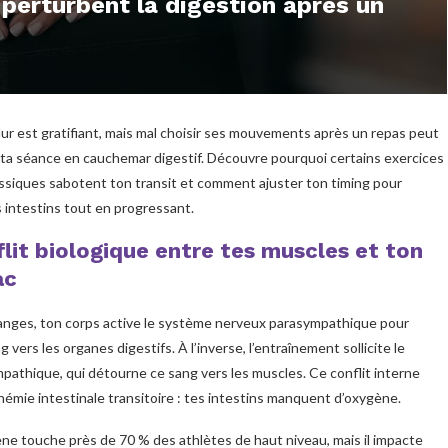
perturbent la digestion après un
dur est gratifiant, mais mal choisir ses mouvements après un repas peut
ta séance en cauchemar digestif. Découvre pourquoi certains exercices
ssiques sabotent ton transit et comment ajuster ton timing pour
 intestins tout en progressant.
lit biologique entre tes muscles et ton
ac
nges, ton corps active le système nerveux parasympathique pour
ng vers les organes digestifs. À l’inverse, l’entraînement sollicite le
athique, qui détourne ce sang vers les muscles. Ce conflit interne
hémie intestinale transitoire : tes intestins manquent d’oxygène.
e touche près de 70 % des athlètes de haut niveau, mais il impacte