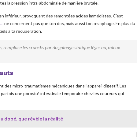
tes la pression intra-abdominale de manière brutale.
ien inférieur, provoquant des remontées acides immédiates. C’est
x…
ne concernent pas que ton dos, mais aussi ton œsophage. En plus du
iels à ta récupération.
s, remplace les crunchs par du gainage statique léger ou, mieux
sauts
ent des micro-traumatismes mécaniques dans l’appareil digestif. Les
 parfois une porosité intestinale temporaire chez les coureurs qui
u dopé, que révèle la réalité