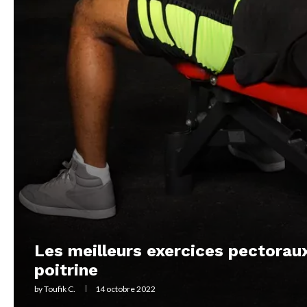
Les meilleurs exercices pectoraux
poitrine
by
Toufik C.
14 octobre 2022