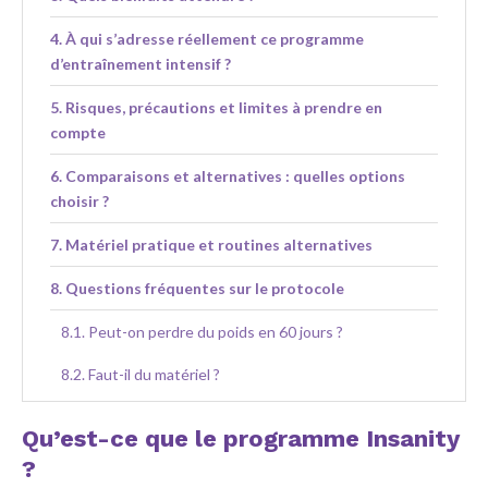
À qui s’adresse réellement ce programme
d’entraînement intensif ?
Risques, précautions et limites à prendre en
compte
Comparaisons et alternatives : quelles options
choisir ?
Matériel pratique et routines alternatives
Questions fréquentes sur le protocole
Peut-on perdre du poids en 60 jours ?
Faut-il du matériel ?
Comment gérer la fatigue et éviter le
Qu’est-ce que le programme Insanity
surentraînement ?
?
Existe-t-il une version pour débutant ?