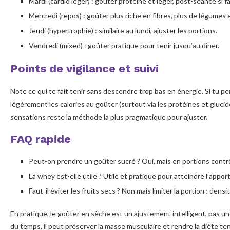
Mardi (cardio léger) : goûter protéiné et léger, post-séance si f
Mercredi (repos) : goûter plus riche en fibres, plus de légumes 
Jeudi (hypertrophie) : similaire au lundi, ajuster les portions.
Vendredi (mixed) : goûter pratique pour tenir jusqu’au dîner.
Points de vigilance et suivi
Note ce qui te fait tenir sans descendre trop bas en énergie. Si tu 
légèrement les calories au goûter (surtout via les protéines et gluc
sensations reste la méthode la plus pragmatique pour ajuster.
FAQ rapide
Peut-on prendre un goûter sucré ? Oui, mais en portions contrôl
La whey est-elle utile ? Utile et pratique pour atteindre l’appor
Faut-il éviter les fruits secs ? Non mais limiter la portion : dens
En pratique, le goûter en sèche est un ajustement intelligent, pas un
du temps, il peut préserver la masse musculaire et rendre la diète ten