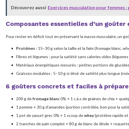
Plan-type d’une semaine : intégrer le
Découvrez aussi
Exercices musculation pour femmes :
goûter sans complexité
Points de vigilance et suivi
Composantes essentielles d’un goûter 
FAQ rapide
Pour rester en déficit tout en préservant la masse musculaire, un goût
Protéines
: 15–30 g selon la taille et la faim (fromage blanc, wh
Fibres et légumes : pour la satiété sans calories vides (légumes c
Matériaux énergétiques mesurés : petites portions de glucides l
Graisses modulées : 5–10 g si désir de satiété plus longue (noi
6 goûters concrets et faciles à prépare
200 g de
fromage blanc
0% + 1 c.à.s de graines de chia + quel
1 pomme + 30 g d’amandes (portion contrôlée, bon pour la satiét
1 pot de yaourt grec 0% + 1 scoop de
whey
(protéine rapide et 
2 tranches de pain complet + 80 g de blanc de dinde + roquette 