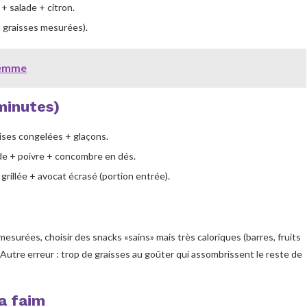
 + salade + citron.
 graisses mesurées).
femme
minutes)
ises congelées + glaçons.
rde + poivre + concombre en dés.
rillée + avocat écrasé (portion entrée).
urées, choisir des snacks «sains» mais très caloriques (barres, fruits
. Autre erreur : trop de graisses au goûter qui assombrissent le reste de
ta faim