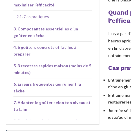
maximiser l’efficacité
Quand 
Cas pratiques
l’effic
Composantes essentielles d’un
Il n’y a pas 
goûter en sèche
heures après
6 goûters concrets et faciles à
en fin d’aprè
préparer
entraînement
3 recettes rapides maison (moins de 5
Cas pra
minutes)
Entraînement
Erreurs fréquentes qui ruinent la
riche en
glu
sèche
Entraînemen
restaurer le
Adapter le goûter selon ton niveau et
ta faim
Journée séde
jusqu’au dîne
Produits et équipements pratiques