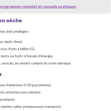
 programme complet et conseils pratiques
en sèche
er doit privilégier :
ey, œufs, thon).
rus, fruits à faible IG).
ents ou fruits si besoin d’énergie.
x, avocat), en tenant compte du total calorique.
r
ques framboises (≈20 g protéines).
é, attention aux calories).
pratique).
(option salée, pratique pour transport).