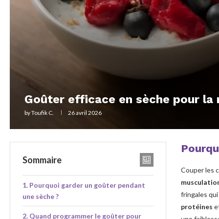
Goûter efficace en sèche pour la
by
Toufik C.
26 avril 2026
Pourqu
Sommaire
Couper les c
musculatio
Pourquoi garder un goûter pendant
fringales qu
une sèche ?
protéines
et
Quand programmer le goûter pour
une faibless