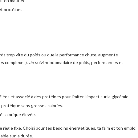
ait en matinée.
et protéines.
perds trop vite du poids ou que la performance chute, augmente
ides complexes). Un suivi hebdomadaire de poids, performances et
ées et associé à des protéines pour limiter l’impact sur la glycémie.
t protéique sans grosses calories.
ité calorique élevée.
e règle fixe. Choisi pour tes besoins énergétiques, ta faim et ton emploi
able sur la durée.