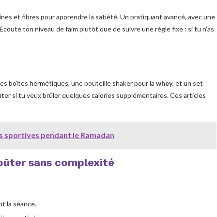
nes et fibres pour apprendre la satiété. Un pratiquant avancé, avec une
Écoute ton niveau de faim plutôt que de suivre une règle fixe : si tu n’as
des boîtes hermétiques, une bouteille shaker pour la
whey
, et un set
ûter si tu veux brûler quelques calories supplémentaires. Ces articles
 sportives pendant le Ramadan
goûter sans complexité
nt la séance.