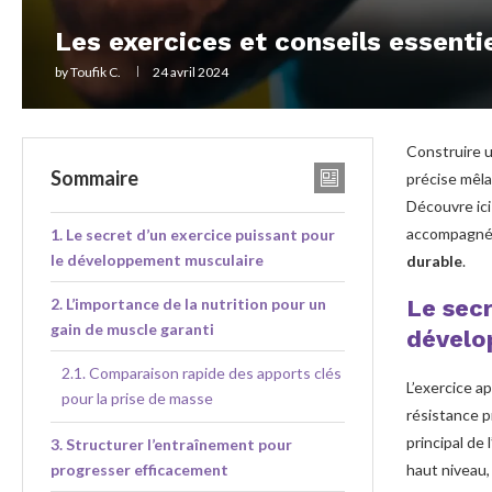
Les exercices et conseils essenti
by
Toufik C.
24 avril 2024
Construire u
Sommaire
précise mêla
Découvre ici
accompagné 
Le secret d’un exercice puissant pour
le développement musculaire
durable
.
L’importance de la nutrition pour un
Le secr
gain de muscle garanti
dévelo
Comparaison rapide des apports clés
L’exercice a
pour la prise de masse
résistance p
principal de
Structurer l’entraînement pour
progresser efficacement
haut niveau,