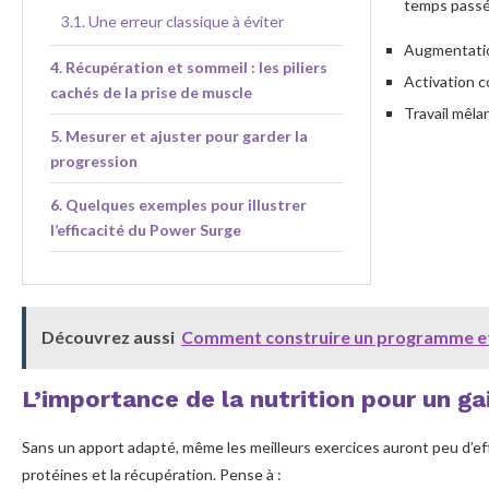
temps passé 
Une erreur classique à éviter
Augmentation
Récupération et sommeil : les piliers
Activation c
cachés de la prise de muscle
Travail mêla
Mesurer et ajuster pour garder la
progression
Quelques exemples pour illustrer
l’efficacité du Power Surge
Intégrez le Power Surge avec d’autres
méthodes efficaces
Découvrez aussi
Comment construire un programme eff
Un mot sur la supervision
professionnelle
L’importance de la nutrition pour un ga
Révolution dans ta salle de sport
grâce à un entraînement de pointe
Sans un apport adapté, même les meilleurs exercices auront peu d’eff
protéines et la récupération. Pense à :