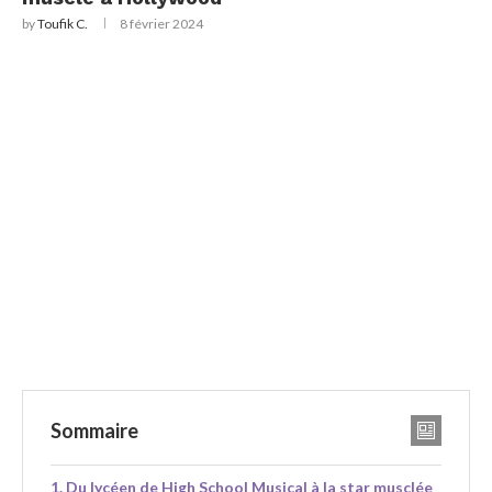
by
Toufik C.
8 février 2024
Sommaire
Du lycéen de High School Musical à la star musclée