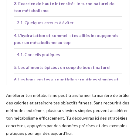
Exercice de haute intensité : le turbo naturel de
ton métabolisme
Quelques erreurs à éviter
L’hydratation et sommeil : tes alliés insoupçonnés
pour un métabolisme au top
Conseils pratiques
Les aliments épicés : un coup de boost naturel
Les bons gestes au quotidien : routines simples et
efficaces
Améliorer ton métabolisme peut transformer ta manière de brûler
Boostez votre métabolisme après 40 ans
des calories et atteindre tes objectifs fitness. Sans recourir à des
méthodes extrêmes, plusieurs leviers simples peuvent accélérer
Pour aller plus loin dans ta démarche métabolique
ton métabolisme efficacement. Tu découvriras ici des stratégies
concrètes, appuyées par des données précises et des exemples
pratiques pour agir dès aujourd’hui.