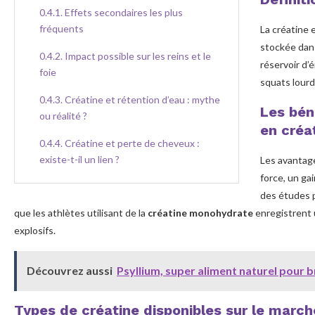
Effets secondaires les plus
fréquents
La créatine 
stockée dan
Impact possible sur les reins et le
réservoir d’
foie
squats lourd
Créatine et rétention d’eau : mythe
Les bén
ou réalité ?
en créa
Créatine et perte de cheveux :
existe-t-il un lien ?
Les avantag
force, un ga
Surdosage en créatine : quelles
des études 
conséquences pour la santé ?
que les athlètes utilisant de la
créatine monohydrate
enregistrent 
explosifs.
La créatine est-elle mauvaise pour la
santé ?
Découvrez aussi
Psyllium, super aliment naturel pour b
Études scientifiques sur la sécurité
de la créatine
Types de créatine disponibles sur le march