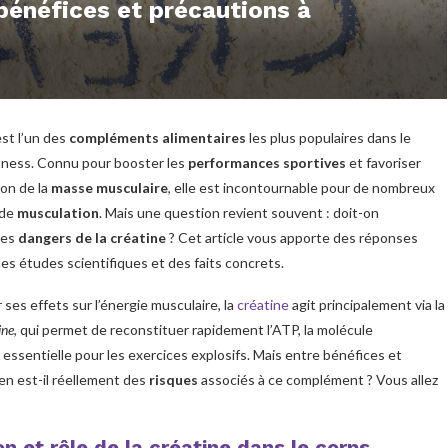
 bénéfices et précautions à
est l’un des
compléments alimentaires
les plus populaires dans le
tness. Connu pour booster les
performances sportives
et favoriser
on de la
masse musculaire
, elle est incontournable pour de nombreux
 de
musculation
. Mais une question revient souvent : doit-on
des
dangers de la créatine
? Cet article vous apporte des réponses
es études scientifiques et des faits concrets.
 ses effets sur l’énergie musculaire, la
créatine
agit principalement via la
ine
, qui permet de reconstituer rapidement l’ATP, la molécule
essentielle pour les exercices explosifs. Mais entre bénéfices et
en est-il réellement des
risques
associés à ce complément ? Vous allez
on et rôle de la créatine dans le corps