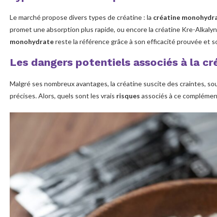
Avis des experts et
recommandations
Le marché propose divers types de créatine : la
créatine monohydr
promet une absorption plus rapide, ou encore la créatine Kre-Alkaly
Précautions à prendre avant
monohydrate
reste la référence grâce à son efficacité prouvée et s
d’utiliser la créatine
Les dangers potentiels associés à la cr
Comment utiliser la créatine en
toute sécurité ?
Malgré ses nombreux avantages, la créatine suscite des craintes, s
précises. Alors, quels sont les vrais
Les dosages recommandés pour
risques
associés à ce complément 
éviter les dangers
Moment idéal pour prendre de la
créatine
Importance de l’hydratation