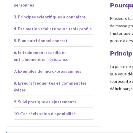
Pourquo
personnes
Principes scientifiques à connaître
Plusieurs fac
de masse gras
Estimation réaliste selon trois profils
l’historique
Plan nutritionnel concret
perdre à des
Princip
Entraînement : cardio et
entraînement en résistance
La perte de 
Exemples de micro-programmes
que vous dé
représente e
Erreurs fréquentes et comment les
déficit par 
éviter
Suivi pratique et ajustements
Cas réels selon disponibilité
Maintenir le poids perdu