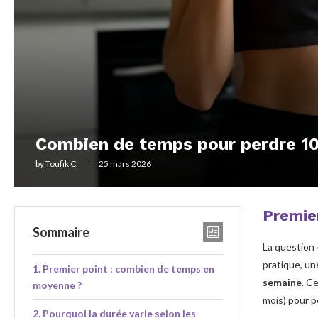
Combien de temps pour perdre 10 
by
Toufik C.
25 mars 2026
Premie
Sommaire
La question
pratique, un
Premier point : combien de temps en
semaine
. C
moyenne ?
mois) pour p
Pourquoi la durée varie selon les