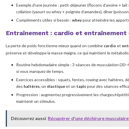
Exemple d’une journée : petit-déjeuner (flocons d’avoine + lait 
collation (yaourt ou whey + poignée d’amandes), dîner (poisson
Compléments utiles si besoin :
whey
pour atteindre les apports
Entraînement : cardio et entraînement 
La perte de poids fonctionne mieux quand on combine
cardio
et
ent
préserve et développe la masse maigre, ce qui maintient le métaboli
Routine hebdomadaire simple : 3 séances de musculation (30–4
si vous manquez de temps.
Exercices accessibles : squats, fentes, rowing avec haltères,
des
haltères
, un
élastique
et un
tapis
pour des séances effica
Progression : augmentez progressivement les charges/répétiti
maintenir un stimulus.
Découvrez aussi
Récupérer d'une déchirure musculaire 