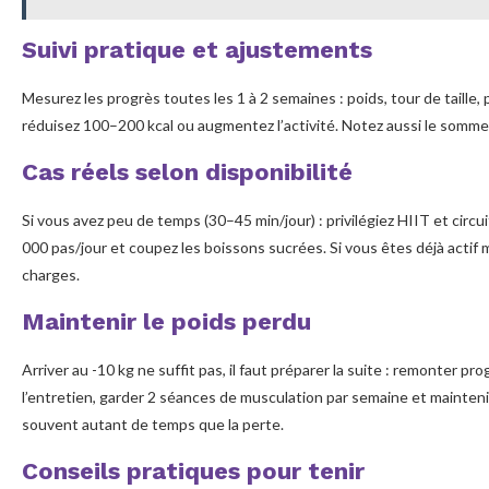
Suivi pratique et ajustements
Mesurez les progrès toutes les 1 à 2 semaines : poids, tour de taille,
réduisez 100–200 kcal ou augmentez l’activité. Notez aussi le sommeil 
Cas réels selon disponibilité
Si vous avez peu de temps (30–45 min/jour) : privilégiez HIIT et circui
000 pas/jour et coupez les boissons sucrées. Si vous êtes déjà actif ma
charges.
Maintenir le poids perdu
Arriver au -10 kg ne suffit pas, il faut préparer la suite : remonter 
l’entretien, garder 2 séances de musculation par semaine et mainteni
souvent autant de temps que la perte.
Conseils pratiques pour tenir