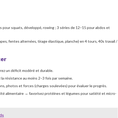
s pour squats, développé, rowing ; 3 séries de 12–15 pour abdos et
pes, fentes alternées, tirage élastique, planche) en 4 tours, 40s travail /
ter
rez un déficit modéré et durable.
la résistance au moins 2–3 fois par semaine.
ons, photos et forces (charges soulevées) pour évaluer le progrès.
té alimentaire → favorisez protéines et légumes pour satiété et micro-
ds