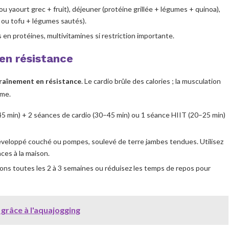
ou yaourt grec + fruit), déjeuner (protéine grillée + légumes + quinoa),
 ou tofu + légumes sautés).
 en protéines, multivitamines si restriction importante.
en résistance
raînement en résistance
. Le cardio brûle des calories ; la musculation
sme.
5 min) + 2 séances de cardio (30–45 min) ou 1 séance HIIT (20–25 min)
 développé couché ou pompes, soulevé de terre jambes tendues. Utilisez
ces à la maison.
ons toutes les 2 à 3 semaines ou réduisez les temps de repos pour
grâce à l'aquajogging