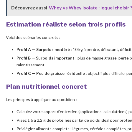
Conseils pratiques pour tenir
Découvrez aussi
Whey vs Whey Isolate : lequel choisir 
Estimation réaliste selon trois profils
Voici des scénarios concrets :
Profil A — Surpoids modéré
: 10 kg à perdre, débutant, défici
Profil B — Surpoids important
: plus de masse grasse, perte 
ralentissement.
Profil C — Peu de graisse résiduelle
: objectif plus difficile,
Plan nutritionnel concret
Les principes à appliquer au quotidien :
Calculez votre apport d’entretien (applications, calculatrices)
Visez 1,6 à 2,2 g de
protéines
par kg de poids idéal pour protég
Privilégiez aliments complets : légumes, céréales complètes, pr