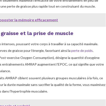
 seulement maximise l’efficacité de votre entraînement en peu de
une perte de graisse plus rapide tout en construisant du muscle.
 booster la mémoire efficacement
raisse et la prise de muscle
ntenses, poussant votre corps à travailler à sa capacité maximale.
ves de graisse pour l’énergie, favorisant ainsi la
perte de poids
.
Post-exercise Oxygen Consumption), désigne la quantité d’oxygène
es entraînements AMRAP augmentent l’EPOC, ce qui signifie que votre
 séance.
cuits AMRAP ciblent souvent plusieurs groupes musculaires à la fois, ce
ur la durée maximale sans sacrifier la qualité de la forme, vous maximisez
s dans l’hypertrophie musculaire.
ps sain et sculpté