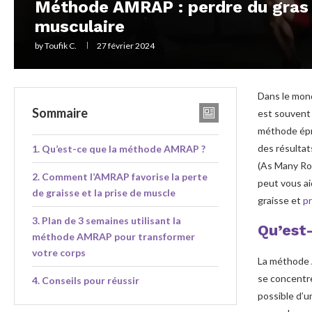
Méthode AMRAP : perdre du gras
musculaire
by
Toufik C.
27 février 2024
Dans le monde
Sommaire
est souvent 
méthode épro
des résulta
Qu’est-ce que la méthode AMRAP ?
(As Many Ro
Comment l’AMRAP favorise la perte
peut vous ai
de graisse et la prise de muscle
graisse et
pr
Plan de 3 semaines utilisant la
Qu’est
méthode AMRAP pour transformer
votre corps
La méthode A
se concentre
Conseils pour réussir
possible d’u