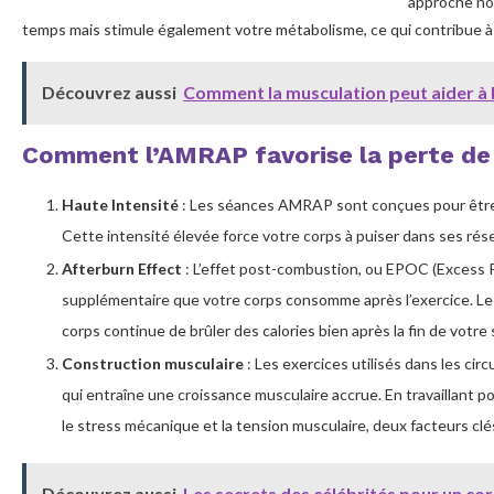
approche non
temps mais stimule également votre métabolisme, ce qui contribue à 
Découvrez aussi
Comment la musculation peut aider à
Comment l’AMRAP favorise la perte de g
Haute Intensité
: Les séances AMRAP sont conçues pour être i
Cette intensité élevée force votre corps à puiser dans ses réser
Afterburn Effect
: L’effet post-combustion, ou EPOC (Excess 
supplémentaire que votre corps consomme après l’exercice. L
corps continue de brûler des calories bien après la fin de votre
Construction musculaire
: Les exercices utilisés dans les cir
qui entraîne une croissance musculaire accrue. En travaillant po
le stress mécanique et la tension musculaire, deux facteurs clé
Découvrez aussi
Les secrets des célébrités pour un cor