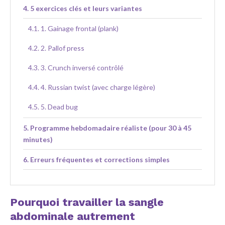
5 exercices clés et leurs variantes
1. Gainage frontal (plank)
2. Pallof press
3. Crunch inversé contrôlé
4. Russian twist (avec charge légère)
5. Dead bug
Programme hebdomadaire réaliste (pour 30 à 45
minutes)
Erreurs fréquentes et corrections simples
Matériel utile et alternatives pratiques
Comment suivre la progression et éviter les
Pourquoi travailler la sangle
plateaux
abdominale autrement