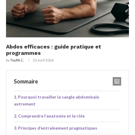
Abdos efficaces : guide pratique et
programmes
by
Toufik C.
23 avril 2026
Sommaire
Pourquoi travailler la sangle abdominale
autrement
Comprendre l’anatomie et le rôle
Principes d’entraînement pragmatiques