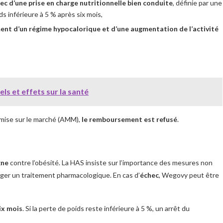
hec d’une prise en charge nutritionnelle bien conduite
, définie par une
ds inférieure à 5 % après six mois,
nt d’un régime hypocalorique et d’une augmentation de l’activité
ls et effets sur la santé
 mise sur le marché (AMM),
le remboursement est refusé
.
gne
contre l’obésité. La HAS insiste sur l’importance des mesures non
ger un traitement pharmacologique. En cas d’
échec
, Wegovy peut être
ix mois
. Si la perte de poids reste inférieure à 5 %, un arrêt du