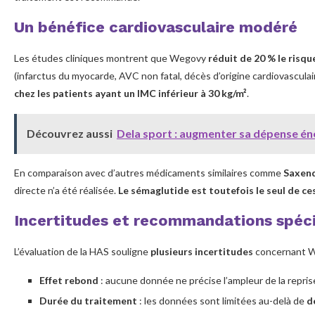
Un bénéfice cardiovasculaire modéré
Les études cliniques montrent que Wegovy
réduit de 20 % le risq
(infarctus du myocarde, AVC non fatal, décès d’origine cardiovasculai
chez les patients ayant un IMC inférieur à 30 kg/m²
.
Découvrez aussi
Dela sport : augmenter sa dépense én
En comparaison avec d’autres médicaments similaires comme
Saxend
directe n’a été réalisée.
Le sémaglutide est toutefois le seul de ce
Incertitudes et recommandations spéci
L’évaluation de la HAS souligne
plusieurs incertitudes
concernant W
Effet rebond
: aucune donnée ne précise l’ampleur de la reprise
Durée du traitement
: les données sont limitées au-delà de
d