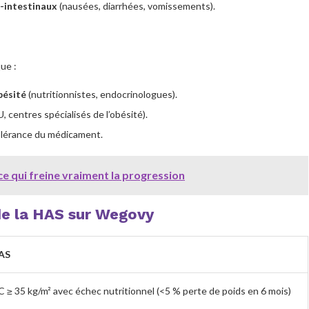
-intestinaux
(nausées, diarrhées, vomissements).
ue :
obésité
(nutritionnistes, endocrinologues).
 centres spécialisés de l’obésité).
 tolérance du médicament.
e qui freine vraiment la progression
de la HAS sur Wegovy
HAS
≥ 35 kg/m² avec échec nutritionnel (<5 % perte de poids en 6 mois)