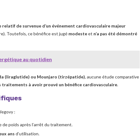
ue relatif de survenue d’un événement cardiovasculaire majeur
re). Toutefois, ce bénéfice est jugé
modeste
et
n’a pas été démontré
ergétique au quotidien
a (liraglutide) ou Mounjaro (tirzépatide)
, aucune étude comparative
s traitements à avoir prouvé un bénéfice cardiovasculaire
.
fiques
egovy :
 de poids après l’arrêt du traitement.
eux ans
d’utilisation.