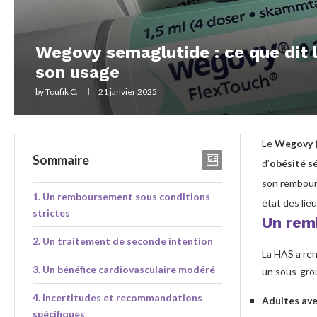
Wegovy semaglutide : ce que dit
son usage
by
Toufik C.
21 janvier 2025
Le
Wegovy (
Sommaire
d’
obésité s
son rembours
Un remboursement sous conditions
état des lieu
strictes
Un rem
Un traitement de seconde intention
La HAS a re
Un bénéfice cardiovasculaire modéré
un sous-grou
Incertitudes et recommandations
Adultes ave
spécifiques