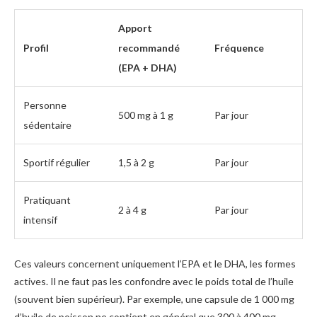
Apport
Profil
recommandé
Fréquence
(EPA + DHA)
Personne
500 mg à 1 g
Par jour
sédentaire
Sportif régulier
1,5 à 2 g
Par jour
Pratiquant
2 à 4 g
Par jour
intensif
Ces valeurs concernent uniquement l’EPA et le DHA, les formes
actives. Il ne faut pas les confondre avec le poids total de l’huile
(souvent bien supérieur). Par exemple, une capsule de 1 000 mg
d’huile de poisson ne contient en général que 300 à 400 mg